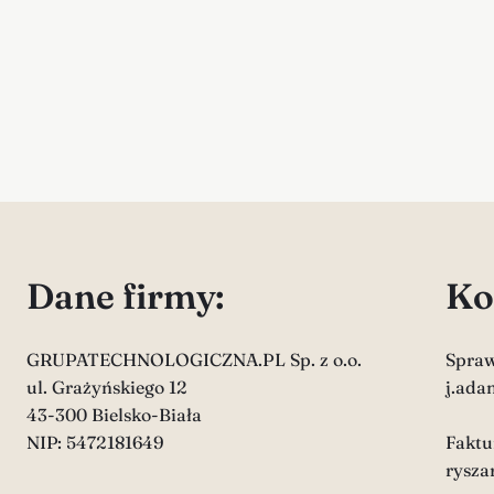
Dane firmy:
Ko
GRUPATECHNOLOGICZNA.PL Sp. z o.o.
Spraw
ul. Grażyńskiego 12
j.ada
43-300 Bielsko-Biała
NIP: 5472181649
Faktur
rysza